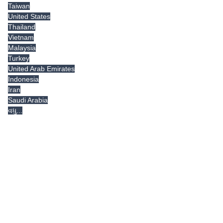
Taiwan
United States
Thailand
Vietnam
Malaysia
Turkey
United Arab Emirates
Indonesia
Iran
Saudi Arabia
વધુ...