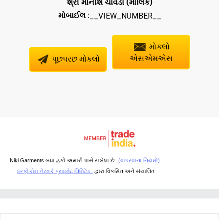
(
)
શ્રી મોનીશ ચાવડા
માલિક
મોબાઈલ :
__VIEW_NUMBER__
મોકલો
પૂછપરછ મોકલો
એસએમએસ
Niki Garments બધા હકો અમારી પાસે રાખેલા છે.
(વાપરવાના નિયમો)
ઇન્ફોકોમ નેટવર્ક પ્રાઇવેટ લિમિટેડ .
દ્વારા વિકસિત અને સંચાલિત