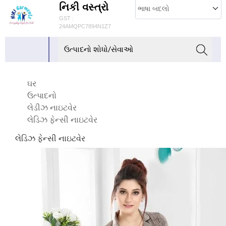
નિકી વસ્ત્રો
ભાષા બદલો
GST :
24AMQPC7894N1Z7
ઘર
ઉત્પાદનો
લેડીઝ નાઇટવેર
લેડિઝ ફેન્સી નાઇટવેર
લેડિઝ ફેન્સી નાઇટવેર