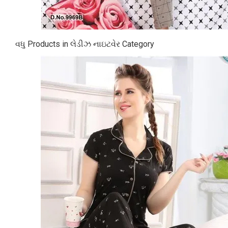
વધુ Products in લેડીઝ નાઇટવેર Category