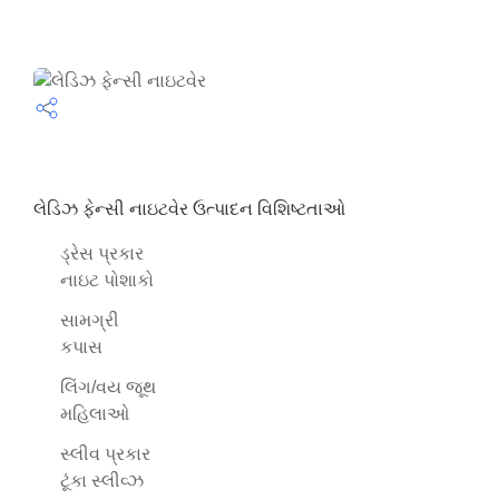
લેડિઝ ફેન્સી નાઇટવેર ઉત્પાદન વિશિષ્ટતાઓ
ડ્રેસ પ્રકાર
નાઇટ પોશાકો
સામગ્રી
કપાસ
લિંગ/વય જૂથ
મહિલાઓ
સ્લીવ પ્રકાર
ટૂંકા સ્લીવ્ઝ