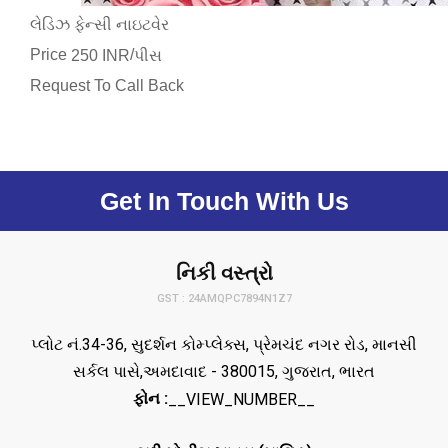
લેડિઝ ફેન્સી નાઇટવેર
Price
/
250 INR
પીસ
Request To Call Back
Get In Touch With Us
નિકી વસ્ત્રો
GST : 24AMQPC7894N1Z7
પ્લોટ નં.34-36, સુદર્શન કોમ્પ્લેક્સ, પ્રેમચંદ નગર રોડ, માનસી
સર્કલ પાસે,અમદાવાદ - 380015, ગુજરાત, ભારત
ફોન :
__VIEW_NUMBER__