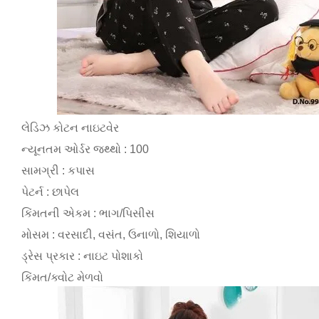
લેડિઝ કોટન નાઇટવેર
ન્યૂનતમ ઓર્ડર જથ્થો : 100
સામગ્રી : કપાસ
પેટર્ન : છાપેલ
કિંમતની એકમ : ભાગ/પિસીસ
મોસમ : વરસાદી, વસંત, ઉનાળો, શિયાળો
ડ્રેસ પ્રકાર : નાઇટ પોશાકો
કિંમત/ક્વોટ મેળવો