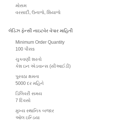
મોસમ
વરસાદી, ઉનાળો, શિયાળો
લેડિઝ ફેન્સી નાઇટવેર વેપાર માહિતી
Minimum Order Quantity
100 પીસs
ચુકવણી શરતો
કેશ ઇન એડવાન્સ (સીઆઈડી)
પુરવઠા ક્ષમતા
5000 દર મહિને
ડિલિવરી સમય
7 દિવસો
મુખ્ય સ્થાનિક બજાર
ઓલ ઇન્ડિયા