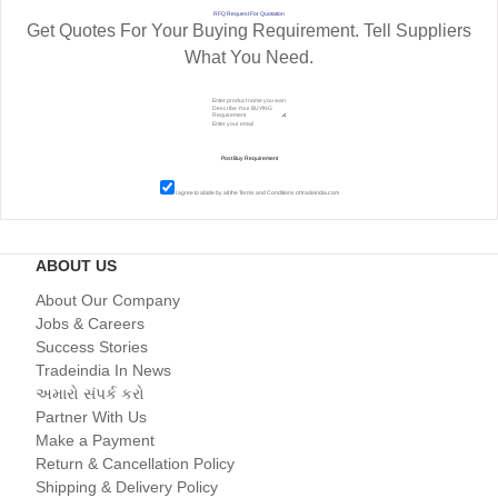
RFQ Request For Quotation
Get Quotes For Your Buying Requirement. Tell Suppliers
What You Need.
I agree to abide by all the
Terms and Conditions
of tradeindia.com
ABOUT US
About Our Company
Jobs & Careers
Success Stories
Tradeindia In News
અમારો સંપર્ક કરો
Partner With Us
Make a Payment
Return & Cancellation Policy
Shipping & Delivery Policy