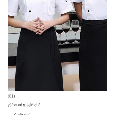
(01)
હોટેલ શfફ યુનિફોર્મ