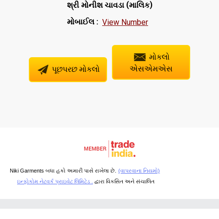
(
)
શ્રી મોનીશ ચાવડા
માલિક
મોબાઈલ :
View Number
મોકલો
પૂછપરછ મોકલો
એસએમએસ
Niki Garments બધા હકો અમારી પાસે રાખેલા છે.
(વાપરવાના નિયમો)
ઇન્ફોકોમ નેટવર્ક પ્રાઇવેટ લિમિટેડ .
દ્વારા વિકસિત અને સંચાલિત