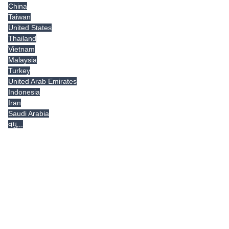
China
Taiwan
United States
Thailand
Vietnam
Malaysia
Turkey
United Arab Emirates
Indonesia
Iran
Saudi Arabia
વધુ...