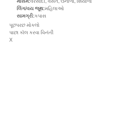
મોસમ:
વરસાદી, વસંત, ઉનાળો, શિયાળો
લિંગ/વય જૂથ:
મહિલાઓ
સામગ્રી:
કપાસ
પૂછપરછ મોકલો
પાછા કૉલ કરવા વિનંતી
X