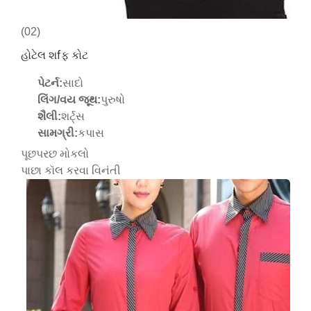
(02)
હોટેલ શfફ કોટ
પેટર્ન:
સાદો
લિંગ/વય જૂથ:
પુરુષો
શૈલી:
શર્ટ્સ
સામગ્રી:
કપાસ
પૂછપરછ મોકલો
પાછા કૉલ કરવા વિનંતી