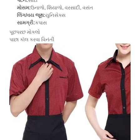
પેટર્ન:
સાદો
મોસમ:
ઉનાળો, શિયાળો, વરસાદી, વસંત
લિંગ/વય જૂથ:
યુનિસેક્સ
સામગ્રી:
કપાસ
પૂછપરછ મોકલો
પાછા કૉલ કરવા વિનંતી