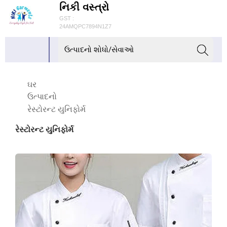
નિકી વસ્ત્રો
GST :
24AMQPC7894N1Z7
ઘર
ઉત્પાદનો
રેસ્ટોરન્ટ યુનિફોર્મ
રેસ્ટોરન્ટ યુનિફોર્મ