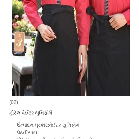
(02)
હોટેલ વેઈટર યુનિફોર્મ
ઉત્પાદન પ્રકાર:
વેઈટર યુનિફોર્મ
પેટર્ન:
સાદો