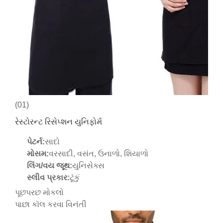
(01)
રેસ્ટોરન્ટ રિસેપ્શન યુનિફોર્મ
પેટર્ન:
સાદો
મોસમ:
વરસાદી, વસંત, ઉનાળો, શિયાળો
લિંગ/વય જૂથ:
યુનિસેક્સ
સ્લીવ પ્રકાર:
ટૂંકું
પૂછપરછ મોકલો
પાછા કૉલ કરવા વિનંતી