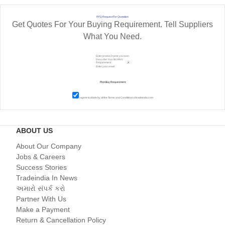
RFQ Request For Quotation
Get Quotes For Your Buying Requirement. Tell Suppliers
What You Need.
I agree to abide by all the
Terms and Conditions
of tradeindia.com
ABOUT US
About Our Company
Jobs & Careers
Success Stories
Tradeindia In News
અમારો સંપર્ક કરો
Partner With Us
Make a Payment
Return & Cancellation Policy