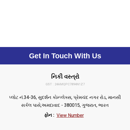
Get In Touch With Us
નિકી વસ્ત્રો
GST : 24AMQPC7894N1Z7
પ્લોટ નં.34-36, સુદર્શન કોમ્પ્લેક્સ, પ્રેમચંદ નગર રોડ, માનસી
સર્કલ પાસે,અમદાવાદ - 380015, ગુજરાત, ભારત
ફોન :
View Number